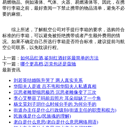
易燃物品。例如液体、气体、火器、易燃液体等。因此，在携
带行李箱之前，最好查阅一下禁止携带的物品清单，避免不必
要的麻烦。
综上所述，了解航空公司对手提行李箱的要求，选购符合
标准的行李箱，可以避免被拒绝携带或者产生额外费用的情
况。如果不确定自己所选行李箱是否符合标准，建议提前与航
空公司联系，以免耽误行程。
上一篇：
如何品红酒,鉴别红酒好坏最简单的方法
下一篇：
哪个更高档,迈克包还是蔻驰
最新资讯
刘若英结婚陈升哭了 两人真实关系
华阳夫人是谁 吕不韦和华阳夫人私通真相
沉思者雕塑细思极恐 沉思者雕像变了三次
李心艾整容了吗前后照片 耳朵却缺了一个角
杨文昊刘子玥什么时候分手的 为何分手的
街道办主任是什么行政级别(街道主任的职责和权力)
民族魂是什么(民族魂的理解)
老白是什么意思(老白是什么意思网络用语)