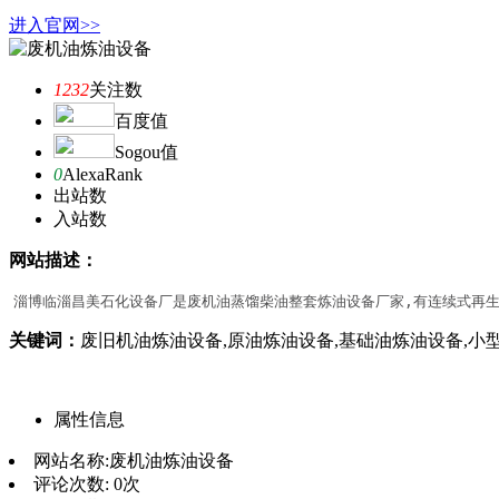
进入官网>>
1232
关注数
百度值
Sogou值
0
AlexaRank
出站数
入站数
网站描述：
淄博临淄昌美石化设备厂是废机油蒸馏柴油整套炼油设备厂家,有连续式再生
关键词：
废旧机油炼油设备,原油炼油设备,基础油炼油设备,小
属性信息
网站名称:
废机油炼油设备
评论次数:
0次