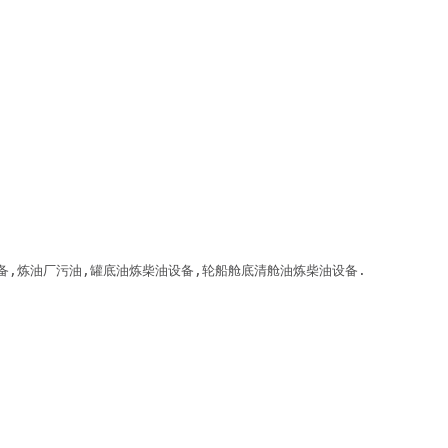
备,炼油厂污油,罐底油炼柴油设备,轮船舱底清舱油炼柴油设备.