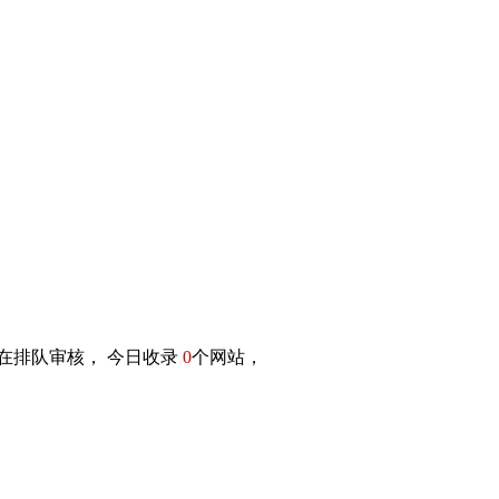
在排队审核， 今日收录
0
个网站，