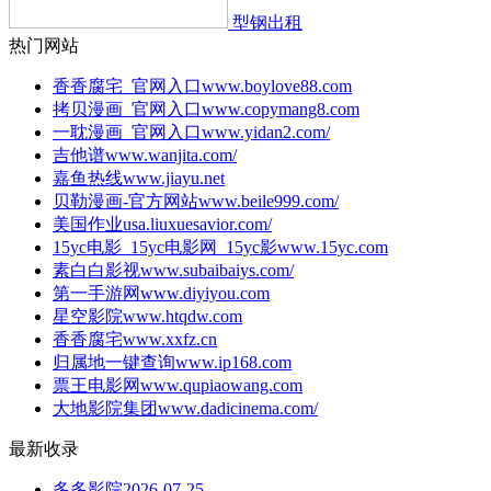
型钢出租
热门网站
香香腐宅_官网入口
www.boylove88.com
拷贝漫画_官网入口
www.copymang8.com
一耽漫画_官网入口
www.yidan2.com/
吉他谱
www.wanjita.com/
嘉鱼热线
www.jiayu.net
贝勒漫画-官方网站
www.beile999.com/
美国作业
usa.liuxuesavior.com/
15yc电影_15yc电影网_15yc影
www.15yc.com
素白白影视
www.subaibaiys.com/
第一手游网
www.diyiyou.com
星空影院
www.htqdw.com
香香腐宅
www.xxfz.cn
归属地一键查询
www.ip168.com
票王电影网
www.qupiaowang.com
大地影院集团
www.dadicinema.com/
最新收录
多多影院
2026-07-25