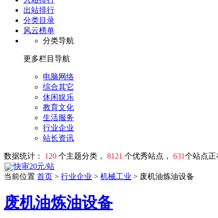
出站排行
分类目录
风云榜单
分类导航
更多栏目导航
电脑网络
综合其它
休闲娱乐
教育文化
生活服务
行业企业
站长资讯
数据统计：
120
个主题分类，
8121
个优秀站点，
631
个站点正
快审20元/站
当前位置
首页
>
行业企业
>
机械工业
> 废机油炼油设备
废机油炼油设备