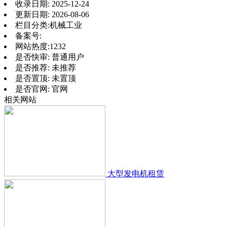
收录日期:
2025-12-24
更新日期:
2026-08-06
栏目分类:
机械工业
备案号:
网站热度:
1232
是否快审:
普通用户
是否推荐:
未推荐
是否置顶:
未置顶
是否官网:
官网
相关网站
大型发电机租赁