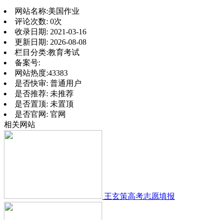
网站名称:
美国作业
评论次数:
0次
收录日期:
2021-03-16
更新日期:
2026-08-08
栏目分类:
教育考试
备案号:
网站热度:
43383
是否快审:
普通用户
是否推荐:
未推荐
是否置顶:
未置顶
是否官网:
官网
相关网站
王玄策高考志愿填报