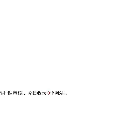
在排队审核， 今日收录
0
个网站，