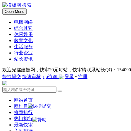
搜索
Open Menu
电脑网络
综合其它
休闲娱乐
教育文化
生活服务
行业企业
站长资讯
欢迎光临建链网，快审20元每站，快审请联系站长QQ：1540901
快捷提交
快速审核
qq咨询-
登录
•
注册
网站首页
网址目录
推荐排行
热门排行
最新快审
入站排行