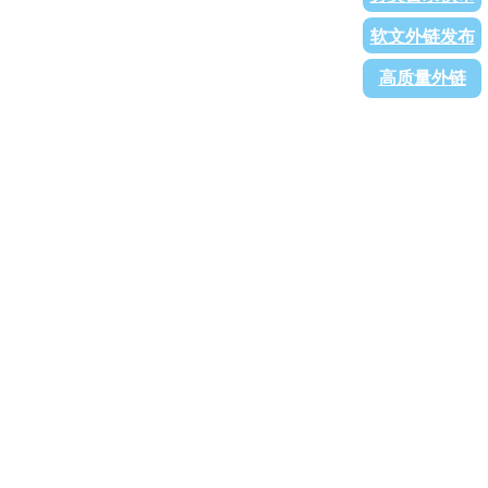
软文外链发布
高质量外链