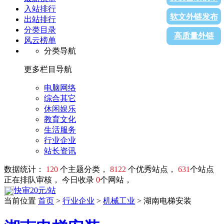
入站排行
软文外链发布
出站排行
分类目录
高质量外链
风云榜单
分类导航
更多栏目导航
电脑网络
综合其它
休闲娱乐
教育文化
生活服务
行业企业
站长资讯
数据统计：
120
个主题分类，
8122
个优秀站点，
631
个站点
正在排队审核， 今日收录
0
个网站，
快审20元/站
当前位置
首页
>
行业企业
>
机械工业
> 湖南电梯安装