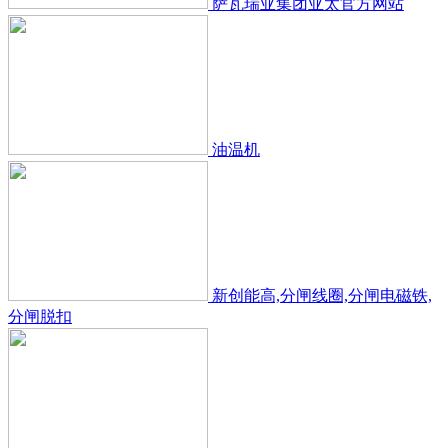
萨瓦瑞亚集团亚太官方网站
油温机
新创能高,分闸线圈,分闸电磁铁,
分闸脱扣