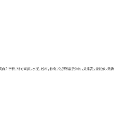
项自主产权.针对煤炭,水泥,粉料,粮食,化肥等散货装卸,效率高,能耗低,无