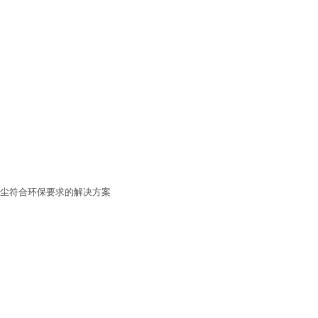
扬尘符合环保要求的解决方案