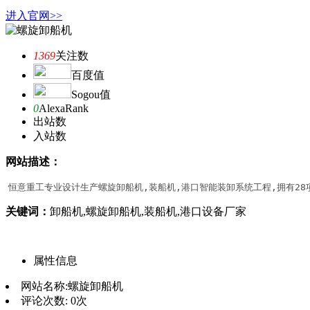
进入官网>>
1369
关注数
百度值
Sogou值
0
AlexaRank
出站数
入站数
网站描述：
恒意重工专业设计生产螺旋卸船机,装船机,港口智能装卸系统工程,拥有28
关键词：
卸船机,螺旋卸船机,装船机,港口设备厂家
属性信息
网站名称:
螺旋卸船机
评论次数:
0次