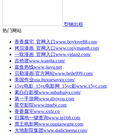
型钢出租
热门网站
香香腐宅_官网入口
www.boylove88.com
拷贝漫画_官网入口
www.copymang8.com
一耽漫画_官网入口
www.yidan2.com/
吉他谱
www.wanjita.com/
嘉鱼热线
www.jiayu.net
贝勒漫画-官方网站
www.beile999.com/
美国作业
usa.liuxuesavior.com/
15yc电影_15yc电影网_15yc影
www.15yc.com
素白白影视
www.subaibaiys.com/
第一手游网
www.diyiyou.com
星空影院
www.htqdw.com
香香腐宅
www.xxfz.cn
归属地一键查询
www.ip168.com
票王电影网
www.qupiaowang.com
大地影院集团
www.dadicinema.com/