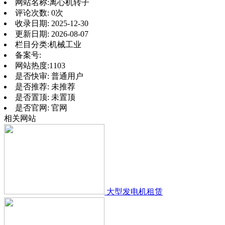
网站名称:
离心机转子
评论次数:
0次
收录日期:
2025-12-30
更新日期:
2026-08-07
栏目分类:
机械工业
备案号:
网站热度:
1103
是否快审:
普通用户
是否推荐:
未推荐
是否置顶:
未置顶
是否官网:
官网
相关网站
大型发电机租赁