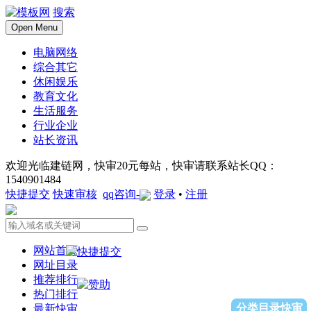
搜索
Open Menu
电脑网络
综合其它
休闲娱乐
教育文化
生活服务
行业企业
站长资讯
欢迎光临建链网，快审20元每站，快审请联系站长QQ：
1540901484
快捷提交
快速审核
qq咨询-
登录
•
注册
网站首页
网址目录
推荐排行
热门排行
分类目录快审
最新快审