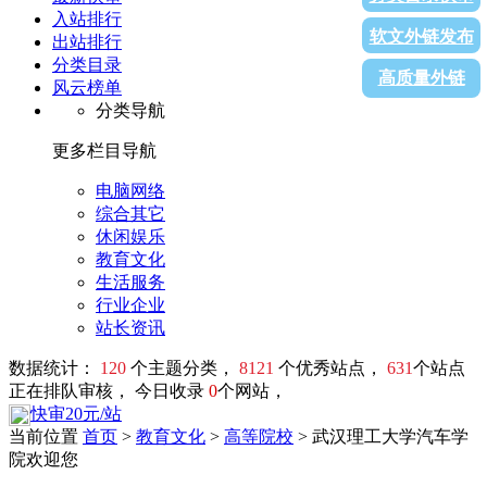
入站排行
软文外链发布
出站排行
分类目录
高质量外链
风云榜单
分类导航
更多栏目导航
电脑网络
综合其它
休闲娱乐
教育文化
生活服务
行业企业
站长资讯
数据统计：
120
个主题分类，
8121
个优秀站点，
631
个站点
正在排队审核， 今日收录
0
个网站，
快审20元/站
当前位置
首页
>
教育文化
>
高等院校
> 武汉理工大学汽车学
院欢迎您