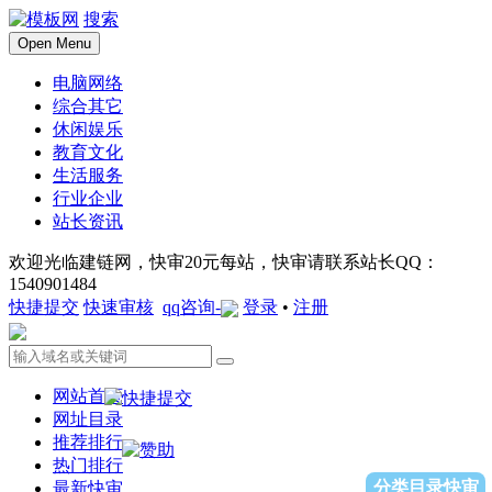
搜索
Open Menu
电脑网络
综合其它
休闲娱乐
教育文化
生活服务
行业企业
站长资讯
欢迎光临建链网，快审20元每站，快审请联系站长QQ：
1540901484
快捷提交
快速审核
qq咨询-
登录
•
注册
网站首页
网址目录
推荐排行
热门排行
分类目录快审
最新快审