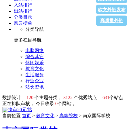
入站排行
软文外链发布
出站排行
分类目录
高质量外链
风云榜单
分类导航
更多栏目导航
电脑网络
综合其它
休闲娱乐
教育文化
生活服务
行业企业
站长资讯
数据统计：
120
个主题分类，
8122
个优秀站点，
631
个站点
正在排队审核， 今日收录
0
个网站，
快审20元/站
当前位置
首页
>
教育文化
>
高等院校
> 南京国际学校