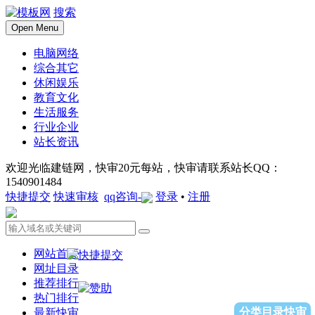
搜索
Open Menu
电脑网络
综合其它
休闲娱乐
教育文化
生活服务
行业企业
站长资讯
欢迎光临建链网，快审20元每站，快审请联系站长QQ：
1540901484
快捷提交
快速审核
qq咨询-
登录
•
注册
网站首页
网址目录
推荐排行
热门排行
分类目录快审
最新快审