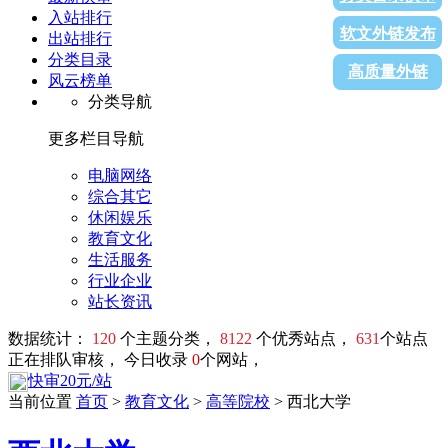
入站排行
软文外链发布
出站排行
分类目录
高质量外链
风云榜单
分类导航
更多栏目导航
电脑网络
综合其它
休闲娱乐
教育文化
生活服务
行业企业
站长资讯
数据统计：
120
个主题分类，
8122
个优秀站点，
631
个站点
正在排队审核， 今日收录
0
个网站，
快审20元/站
当前位置
首页
>
教育文化
>
高等院校
> 西北大学