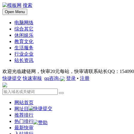
搜索
Open Menu
电脑网络
综合其它
休闲娱乐
教育文化
生活服务
行业企业
站长资讯
欢迎光临建链网，快审20元每站，快审请联系站长QQ：1540901
快捷提交
快速审核
qq咨询-
登录
•
注册
网站首页
网址目录
推荐排行
热门排行
最新快审
入站排行