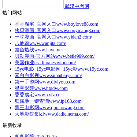
武汉中考网
热门网站
香香腐宅_官网入口
www.boylove88.com
拷贝漫画_官网入口
www.copymang8.com
一耽漫画_官网入口
www.yidan2.com/
吉他谱
www.wanjita.com/
嘉鱼热线
www.jiayu.net
贝勒漫画-官方网站
www.beile999.com/
美国作业
usa.liuxuesavior.com/
15yc电影_15yc电影网_15yc影
www.15yc.com
素白白影视
www.subaibaiys.com/
第一手游网
www.diyiyou.com
星空影院
www.htqdw.com
香香腐宅
www.xxfz.cn
归属地一键查询
www.ip168.com
票王电影网
www.qupiaowang.com
大地影院集团
www.dadicinema.com/
最新收录
多多影院
2026-07-25