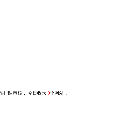
在排队审核， 今日收录
0
个网站，