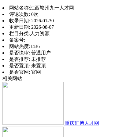
网站名称:
江西赣州九一人才网
评论次数:
0次
收录日期:
2026-01-30
更新日期:
2026-08-07
栏目分类:
人力资源
备案号:
网站热度:
1436
是否快审:
普通用户
是否推荐:
未推荐
是否置顶:
未置顶
是否官网:
官网
相关网站
重庆汇博人才网