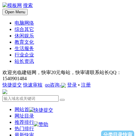
搜索
Open Menu
电脑网络
综合其它
休闲娱乐
教育文化
生活服务
行业企业
站长资讯
欢迎光临建链网，快审20元每站，快审请联系站长QQ：
1540901484
快捷提交
快速审核
qq咨询-
登录
•
注册
网站首页
网址目录
推荐排行
热门排行
分类目录快审
最新快审