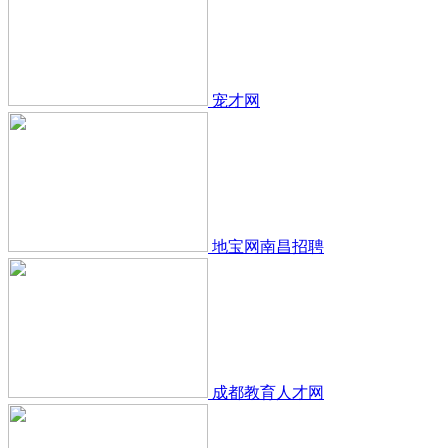
宠才网
地宝网南昌招聘
成都教育人才网