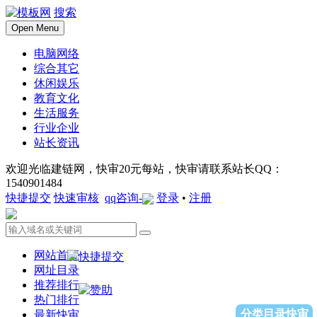
搜索
Open Menu
电脑网络
综合其它
休闲娱乐
教育文化
生活服务
行业企业
站长资讯
欢迎光临建链网，快审20元每站，快审请联系站长QQ：
1540901484
快捷提交
快速审核
qq咨询-
登录
•
注册
网站首页
网址目录
推荐排行
热门排行
分类目录快审
最新快审