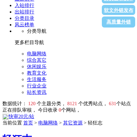
入站排行
软文外链发布
出站排行
分类目录
高质量外链
风云榜单
分类导航
更多栏目导航
电脑网络
综合其它
休闲娱乐
教育文化
生活服务
行业企业
站长资讯
数据统计：
120
个主题分类，
8121
个优秀站点，
631
个站点
正在排队审核， 今日收录
0
个网站，
快审20元/站
当前位置
首页
>
电脑网络
>
其它资源
> 轻狂志