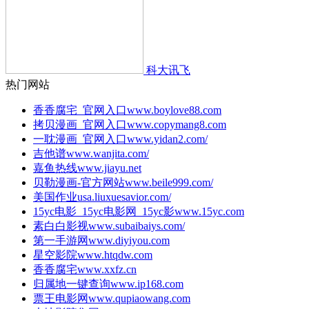
科大讯飞
热门网站
香香腐宅_官网入口
www.boylove88.com
拷贝漫画_官网入口
www.copymang8.com
一耽漫画_官网入口
www.yidan2.com/
吉他谱
www.wanjita.com/
嘉鱼热线
www.jiayu.net
贝勒漫画-官方网站
www.beile999.com/
美国作业
usa.liuxuesavior.com/
15yc电影_15yc电影网_15yc影
www.15yc.com
素白白影视
www.subaibaiys.com/
第一手游网
www.diyiyou.com
星空影院
www.htqdw.com
香香腐宅
www.xxfz.cn
归属地一键查询
www.ip168.com
票王电影网
www.qupiaowang.com