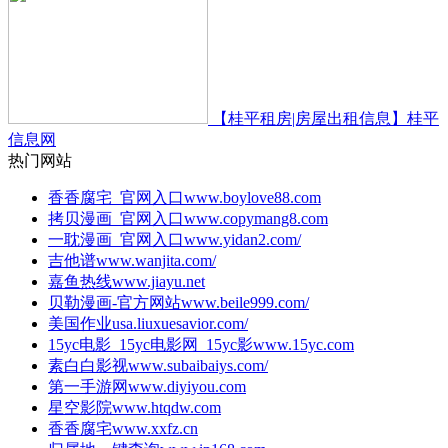
【桂平租房|房屋出租信息】桂平
信息网
热门网站
香香腐宅_官网入口
www.boylove88.com
拷贝漫画_官网入口
www.copymang8.com
一耽漫画_官网入口
www.yidan2.com/
吉他谱
www.wanjita.com/
嘉鱼热线
www.jiayu.net
贝勒漫画-官方网站
www.beile999.com/
美国作业
usa.liuxuesavior.com/
15yc电影_15yc电影网_15yc影
www.15yc.com
素白白影视
www.subaibaiys.com/
第一手游网
www.diyiyou.com
星空影院
www.htqdw.com
香香腐宅
www.xxfz.cn