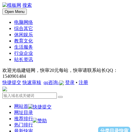
搜索
Open Menu
电脑网络
综合其它
休闲娱乐
教育文化
生活服务
行业企业
站长资讯
欢迎光临建链网，快审20元每站，快审请联系站长QQ：
1540901484
快捷提交
快速审核
qq咨询-
登录
•
注册
网站首页
网址目录
推荐排行
热门排行
分类目录快审
最新快审