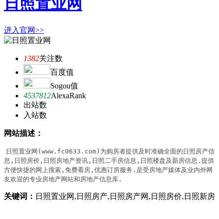
日照置业网
进入官网>>
1382
关注数
百度值
Sogou值
4537812
AlexaRank
出站数
入站数
网站描述：
日照置业网(www.fc0633.com)为购房者提供及时准确全面的日照房产信
息,日照房价,日照房地产资讯,日照二手房信息,日照楼盘及新房信息.提供
方便快捷的网上搜索,免费看房,优惠订房服务.是受房地产媒体及业内外网
友欢迎的专业房地产网站和房地产信息库.
关键词：
日照置业网,日照房产,日照房产网,日照房价,日照新房