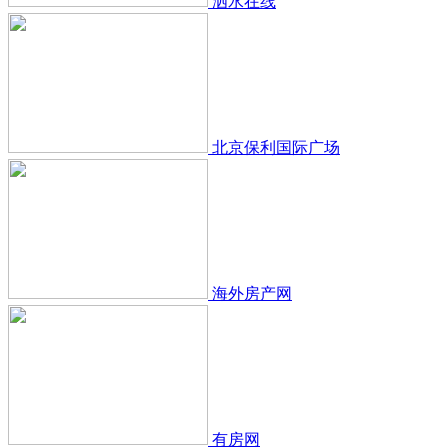
泗水在线
北京保利国际广场
海外房产网
有房网