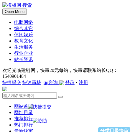
搜索
Open Menu
电脑网络
综合其它
休闲娱乐
教育文化
生活服务
行业企业
站长资讯
欢迎光临建链网，快审20元每站，快审请联系站长QQ：
1540901484
快捷提交
快速审核
qq咨询-
登录
•
注册
网站首页
网址目录
推荐排行
热门排行
分类目录快审
最新快审