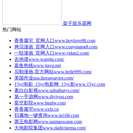
架子鼓乐器网
热门网站
香香腐宅_官网入口
www.boylove88.com
拷贝漫画_官网入口
www.copymang8.com
一耽漫画_官网入口
www.yidan2.com/
吉他谱
www.wanjita.com/
嘉鱼热线
www.jiayu.net
贝勒漫画-官方网站
www.beile999.com/
美国作业
usa.liuxuesavior.com/
15yc电影_15yc电影网_15yc影
www.15yc.com
素白白影视
www.subaibaiys.com/
第一手游网
www.diyiyou.com
星空影院
www.htqdw.com
香香腐宅
www.xxfz.cn
归属地一键查询
www.ip168.com
票王电影网
www.qupiaowang.com
大地影院集团
www.dadicinema.com/