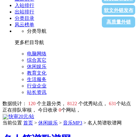
入站排行
软文外链发布
出站排行
分类目录
高质量外链
风云榜单
分类导航
更多栏目导航
电脑网络
综合其它
休闲娱乐
教育文化
生活服务
行业企业
站长资讯
数据统计：
120
个主题分类，
8122
个优秀站点，
631
个站点
正在排队审核， 今日收录
0
个网站，
快审20元/站
当前位置
首页
>
休闲娱乐
>
音乐MP3
> 名人简谱歌谱网