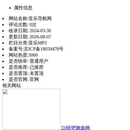
属性信息
网站名称:
音乐导航网
评论次数:
0次
收录日期:
2024-03-30
更新日期:
2026-08-07
栏目分类:
音乐MP3
备案号:
京ICP备18059478号
网站热度:
3069
是否快审:
普通用户
是否推荐:
已推荐
是否置顶:
未置顶
是否官网:
官网
相关网站
DJ听吧舞曲网