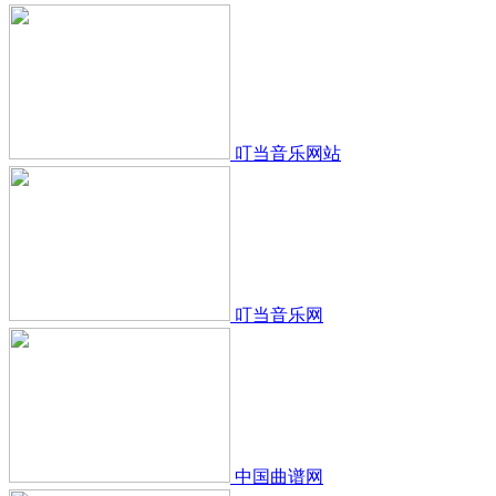
叮当音乐网站
叮当音乐网
中国曲谱网