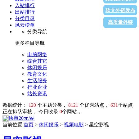
入站排行
软文外链发布
出站排行
分类目录
高质量外链
风云榜单
分类导航
更多栏目导航
电脑网络
综合其它
休闲娱乐
教育文化
生活服务
行业企业
站长资讯
数据统计：
120
个主题分类，
8121
个优秀站点，
631
个站点
正在排队审核， 今日收录
0
个网站，
快审20元/站
当前位置
首页
>
休闲娱乐
>
视频电影
> 星空影视