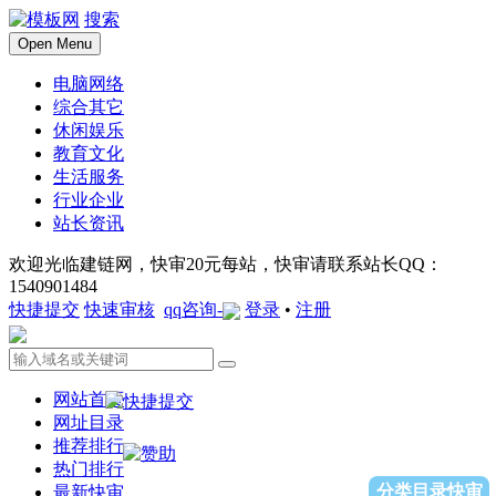
搜索
Open Menu
电脑网络
综合其它
休闲娱乐
教育文化
生活服务
行业企业
站长资讯
欢迎光临建链网，快审20元每站，快审请联系站长QQ：
1540901484
快捷提交
快速审核
qq咨询-
登录
•
注册
网站首页
网址目录
推荐排行
热门排行
分类目录快审
最新快审