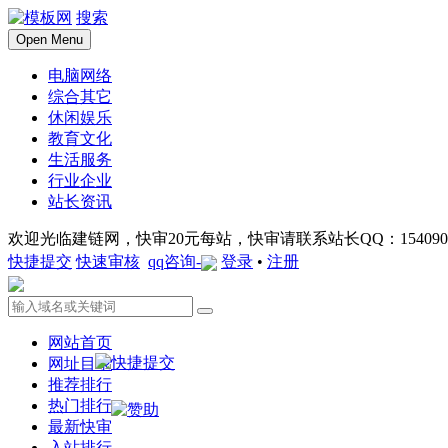
搜索
Open Menu
电脑网络
综合其它
休闲娱乐
教育文化
生活服务
行业企业
站长资讯
欢迎光临建链网，快审20元每站，快审请联系站长QQ：1540901
快捷提交
快速审核
qq咨询-
登录
•
注册
网站首页
网址目录
推荐排行
热门排行
最新快审
入站排行