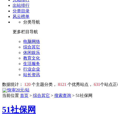
出站排行
分类目录
风云榜单
分类导航
更多栏目导航
电脑网络
综合其它
休闲娱乐
教育文化
生活服务
行业企业
站长资讯
数据统计：
120
个主题分类，
8121
个优秀站点，
631
个站点正
快审20元/站
当前位置
首页
>
综合其它
>
搜索查询
> 51社保网
51社保网