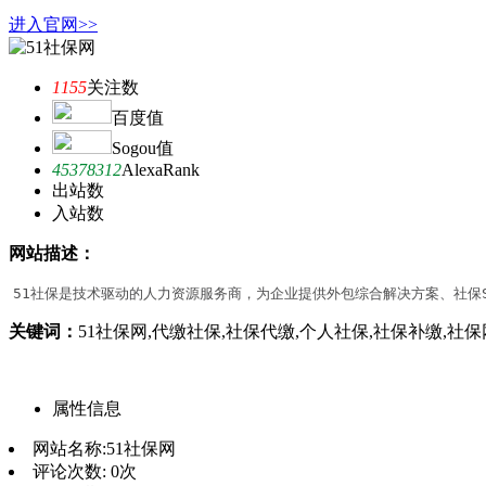
进入官网>>
1155
关注数
百度值
Sogou值
45378312
AlexaRank
出站数
入站数
网站描述：
51社保是技术驱动的人力资源服务商，为企业提供外包综合解决方案、社保
关键词：
51社保网,代缴社保,社保代缴,个人社保,社保补缴,社保网,社保
属性信息
网站名称:
51社保网
评论次数:
0次