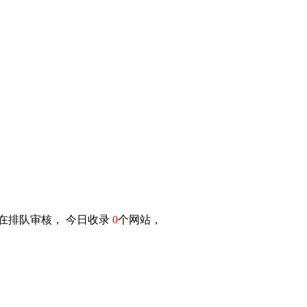
在排队审核， 今日收录
0
个网站，