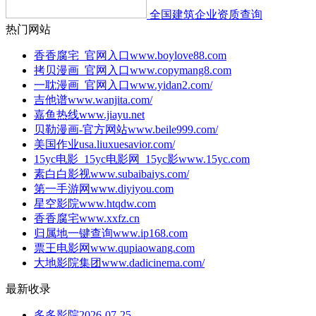
全国建筑企业资质查询
热门网站
香香腐宅_官网入口
www.boylove88.com
拷贝漫画_官网入口
www.copymang8.com
一耽漫画_官网入口
www.yidan2.com/
吉他谱
www.wanjita.com/
嘉鱼热线
www.jiayu.net
贝勒漫画-官方网站
www.beile999.com/
美国作业
usa.liuxuesavior.com/
15yc电影_15yc电影网_15yc影
www.15yc.com
素白白影视
www.subaibaiys.com/
第一手游网
www.diyiyou.com
星空影院
www.htqdw.com
香香腐宅
www.xxfz.cn
归属地一键查询
www.ip168.com
票王电影网
www.qupiaowang.com
大地影院集团
www.dadicinema.com/
最新收录
多多影院
2026-07-25