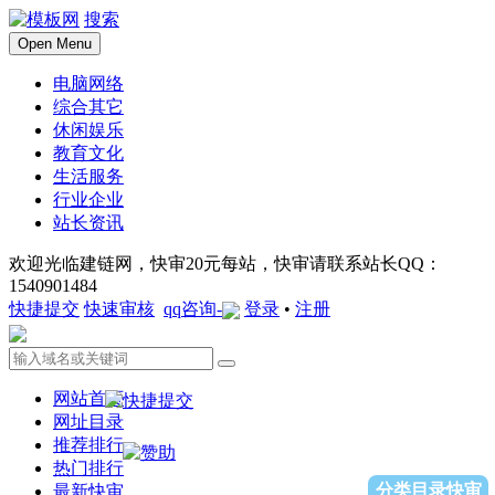
搜索
Open Menu
电脑网络
综合其它
休闲娱乐
教育文化
生活服务
行业企业
站长资讯
欢迎光临建链网，快审20元每站，快审请联系站长QQ：
1540901484
快捷提交
快速审核
qq咨询-
登录
•
注册
网站首页
网址目录
推荐排行
热门排行
分类目录快审
最新快审