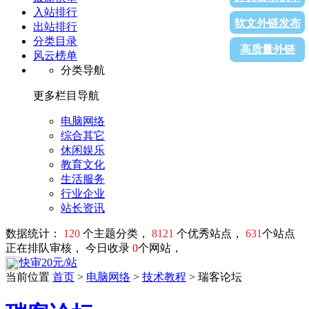
入站排行
软文外链发布
出站排行
分类目录
高质量外链
风云榜单
分类导航
更多栏目导航
电脑网络
综合其它
休闲娱乐
教育文化
生活服务
行业企业
站长资讯
数据统计：
120
个主题分类，
8121
个优秀站点，
631
个站点
正在排队审核， 今日收录
0
个网站，
快审20元/站
当前位置
首页
>
电脑网络
>
技术教程
> 瑞客论坛