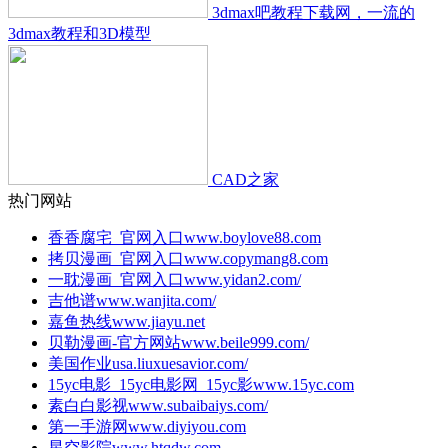
3dmax吧教程下载网，一流的
3dmax教程和3D模型
CAD之家
热门网站
香香腐宅_官网入口
www.boylove88.com
拷贝漫画_官网入口
www.copymang8.com
一耽漫画_官网入口
www.yidan2.com/
吉他谱
www.wanjita.com/
嘉鱼热线
www.jiayu.net
贝勒漫画-官方网站
www.beile999.com/
美国作业
usa.liuxuesavior.com/
15yc电影_15yc电影网_15yc影
www.15yc.com
素白白影视
www.subaibaiys.com/
第一手游网
www.diyiyou.com
星空影院
www.htqdw.com