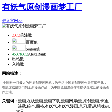
有妖气原创漫画梦工厂
进入官网>>
2312
关注数
百度值
Sogou值
45378312
AlexaRank
出站数
入站数
网站描述：
中国唯一且最大的纯原创漫画网站，数千名中国原创漫画作者汇聚于此，
在线连载最热门的全新漫画作品，为中国原创漫画作者提供最肥沃的漫画创
作土壤。
关键词：
漫画,在线漫画,漫画下载,漫画网,动漫,原创漫画,卡通,
连载,绘本,四格,有妖气,有妖气漫画,鬼刀,蓝翅,镇魂街,
二次元