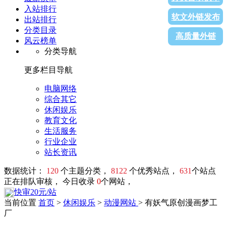
入站排行
软文外链发布
出站排行
分类目录
高质量外链
风云榜单
分类导航
更多栏目导航
电脑网络
综合其它
休闲娱乐
教育文化
生活服务
行业企业
站长资讯
数据统计：
120
个主题分类，
8122
个优秀站点，
631
个站点
正在排队审核， 今日收录
0
个网站，
快审20元/站
当前位置
首页
>
休闲娱乐
>
动漫网站
> 有妖气原创漫画梦工
厂