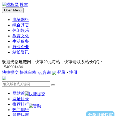
搜索
Open Menu
电脑网络
综合其它
休闲娱乐
教育文化
生活服务
行业企业
站长资讯
欢迎光临建链网，快审20元每站，快审请联系站长QQ：
1540901484
快捷提交
快速审核
qq咨询-
登录
•
注册
网站首页
网址目录
推荐排行
热门排行
分类目录快审
最新快审