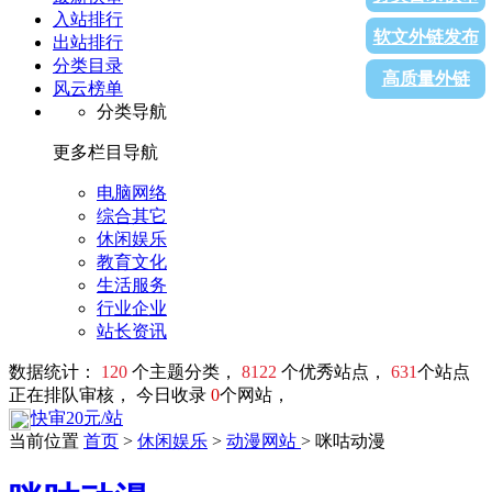
入站排行
软文外链发布
出站排行
分类目录
高质量外链
风云榜单
分类导航
更多栏目导航
电脑网络
综合其它
休闲娱乐
教育文化
生活服务
行业企业
站长资讯
数据统计：
120
个主题分类，
8122
个优秀站点，
631
个站点
正在排队审核， 今日收录
0
个网站，
快审20元/站
当前位置
首页
>
休闲娱乐
>
动漫网站
> 咪咕动漫