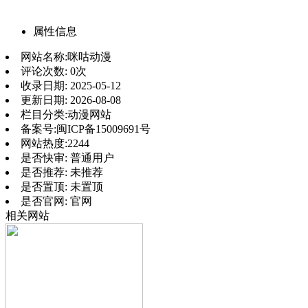
属性信息
网站名称:
咪咕动漫
评论次数:
0次
收录日期:
2025-05-12
更新日期:
2026-08-08
栏目分类:
动漫网站
备案号:
闽ICP备15009691号
网站热度:
2244
是否快审:
普通用户
是否推荐:
未推荐
是否置顶:
未置顶
是否官网:
官网
相关网站