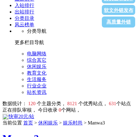
入站排行
软文外链发布
出站排行
分类目录
高质量外链
风云榜单
分类导航
更多栏目导航
电脑网络
综合其它
休闲娱乐
教育文化
生活服务
行业企业
站长资讯
数据统计：
120
个主题分类，
8121
个优秀站点，
631
个站点
正在排队审核， 今日收录
0
个网站，
快审20元/站
当前位置
首页
>
休闲娱乐
>
娱乐时尚
> Manwa3