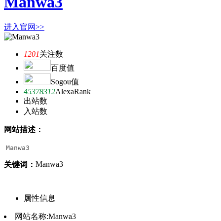
Manwa3
进入官网>>
1201
关注数
百度值
Sogou值
45378312
AlexaRank
出站数
入站数
网站描述：
Manwa3
Manwa3
关键词：
属性信息
网站名称:
Manwa3