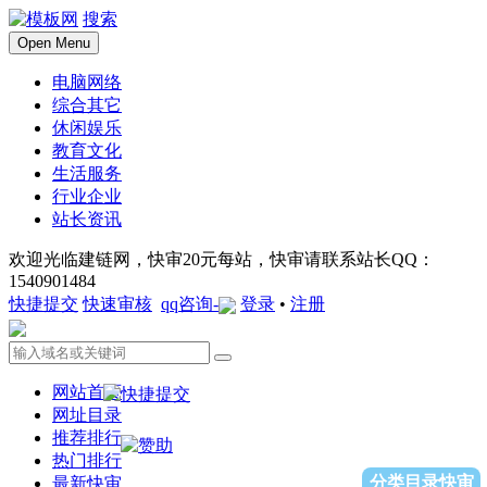
搜索
Open Menu
电脑网络
综合其它
休闲娱乐
教育文化
生活服务
行业企业
站长资讯
欢迎光临建链网，快审20元每站，快审请联系站长QQ：
1540901484
快捷提交
快速审核
qq咨询-
登录
•
注册
网站首页
网址目录
推荐排行
热门排行
分类目录快审
最新快审