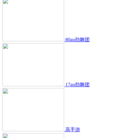
80au劲舞团
17au劲舞团
高手游