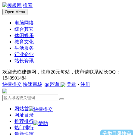
搜索
Open Menu
电脑网络
综合其它
休闲娱乐
教育文化
生活服务
行业企业
站长资讯
欢迎光临建链网，快审20元每站，快审请联系站长QQ：
1540901484
快捷提交
快速审核
qq咨询-
登录
•
注册
网站首页
网址目录
推荐排行
热门排行
分类目录快审
最新快审