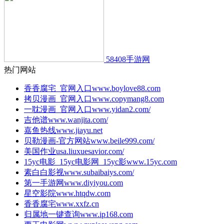
58408手游网
热门网站
香香腐宅_官网入口
www.boylove88.com
拷贝漫画_官网入口
www.copymang8.com
一耽漫画_官网入口
www.yidan2.com/
吉他谱
www.wanjita.com/
嘉鱼热线
www.jiayu.net
贝勒漫画-官方网站
www.beile999.com/
美国作业
usa.liuxuesavior.com/
15yc电影_15yc电影网_15yc影
www.15yc.com
素白白影视
www.subaibaiys.com/
第一手游网
www.diyiyou.com
星空影院
www.htqdw.com
香香腐宅
www.xxfz.cn
归属地一键查询
www.ip168.com