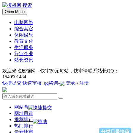
搜索
Open Menu
电脑网络
综合其它
休闲娱乐
教育文化
生活服务
行业企业
站长资讯
欢迎光临建链网，快审20元每站，快审请联系站长QQ：
1540901484
快捷提交
快速审核
qq咨询-
登录
•
注册
网站首页
网址目录
推荐排行
热门排行
分类目录快审
最新快审