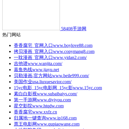
58408手游网
热门网站
香香腐宅_官网入口
www.boylove88.com
拷贝漫画_官网入口
www.copymang8.com
一耽漫画_官网入口
www.yidan2.com/
吉他谱
www.wanjita.com/
嘉鱼热线
www.jiayu.net
贝勒漫画-官方网站
www.beile999.com/
美国作业
usa.liuxuesavior.com/
15yc电影_15yc电影网_15yc影
www.15yc.com
素白白影视
www.subaibaiys.com/
第一手游网
www.diyiyou.com
星空影院
www.htqdw.com
香香腐宅
www.xxfz.cn
归属地一键查询
www.ip168.com
票王电影网
www.qupiaowang.com