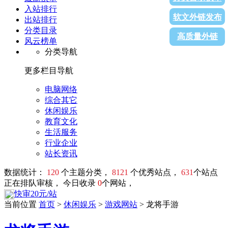
入站排行
软文外链发布
出站排行
分类目录
高质量外链
风云榜单
分类导航
更多栏目导航
电脑网络
综合其它
休闲娱乐
教育文化
生活服务
行业企业
站长资讯
数据统计：
120
个主题分类，
8121
个优秀站点，
631
个站点
正在排队审核， 今日收录
0
个网站，
快审20元/站
当前位置
首页
>
休闲娱乐
>
游戏网站
> 龙将手游