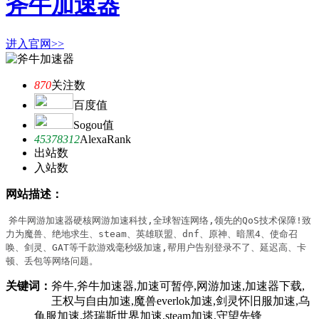
斧牛加速器
进入官网>>
870
关注数
百度值
Sogou值
45378312
AlexaRank
出站数
入站数
网站描述：
斧牛网游加速器硬核网游加速科技,全球智连网络,领先的QoS技术保障!致
力为魔兽、绝地求生、steam、英雄联盟、dnf、原神、暗黑4、使命召
唤、剑灵、GAT等千款游戏毫秒级加速,帮用户告别登录不了、延迟高、卡
顿、丢包等网络问题。
关键词：
斧牛,斧牛加速器,加速可暂停,网游加速,加速器下载,
王权与自由加速,魔兽everlok加速,剑灵怀旧服加速,乌
龟服加速,塔瑞斯世界加速,steam加速,守望先锋