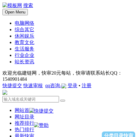
搜索
Open Menu
电脑网络
综合其它
休闲娱乐
教育文化
生活服务
行业企业
站长资讯
欢迎光临建链网，快审20元每站，快审请联系站长QQ：
1540901484
快捷提交
快速审核
qq咨询-
登录
•
注册
网站首页
网址目录
推荐排行
热门排行
分类目录快审
最新快审