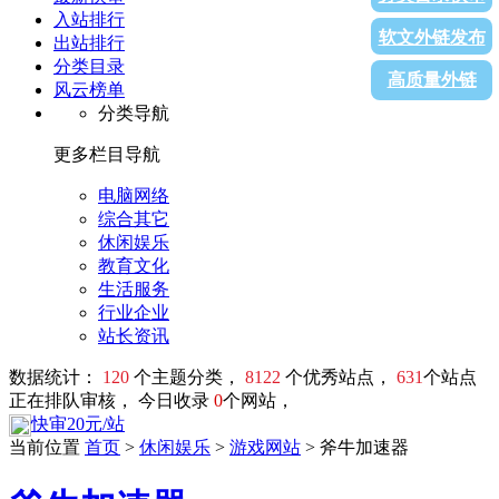
入站排行
软文外链发布
出站排行
分类目录
高质量外链
风云榜单
分类导航
更多栏目导航
电脑网络
综合其它
休闲娱乐
教育文化
生活服务
行业企业
站长资讯
数据统计：
120
个主题分类，
8122
个优秀站点，
631
个站点
正在排队审核， 今日收录
0
个网站，
快审20元/站
当前位置
首页
>
休闲娱乐
>
游戏网站
> 斧牛加速器