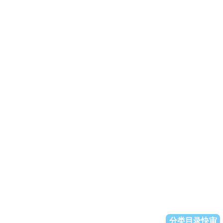
分类目录快审