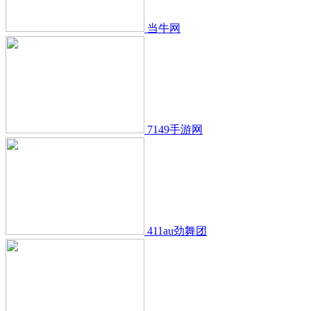
当牛网
7149手游网
411au劲舞团