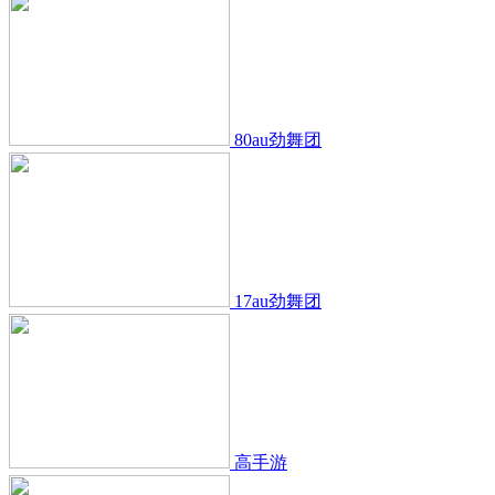
80au劲舞团
17au劲舞团
高手游