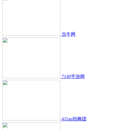
当牛网
7149手游网
411au劲舞团