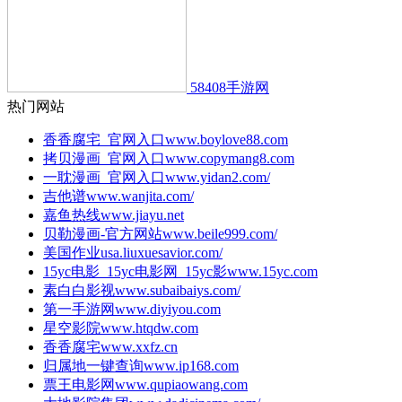
58408手游网
热门网站
香香腐宅_官网入口
www.boylove88.com
拷贝漫画_官网入口
www.copymang8.com
一耽漫画_官网入口
www.yidan2.com/
吉他谱
www.wanjita.com/
嘉鱼热线
www.jiayu.net
贝勒漫画-官方网站
www.beile999.com/
美国作业
usa.liuxuesavior.com/
15yc电影_15yc电影网_15yc影
www.15yc.com
素白白影视
www.subaibaiys.com/
第一手游网
www.diyiyou.com
星空影院
www.htqdw.com
香香腐宅
www.xxfz.cn
归属地一键查询
www.ip168.com
票王电影网
www.qupiaowang.com