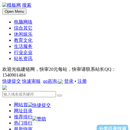
搜索
Open Menu
电脑网络
综合其它
休闲娱乐
教育文化
生活服务
行业企业
站长资讯
欢迎光临建链网，快审20元每站，快审请联系站长QQ：
1540901484
快捷提交
快速审核
qq咨询-
登录
•
注册
网站首页
网址目录
推荐排行
热门排行
分类目录快审
最新快审