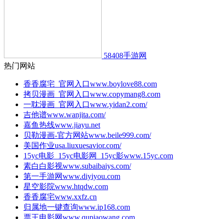
58408手游网
热门网站
香香腐宅_官网入口
www.boylove88.com
拷贝漫画_官网入口
www.copymang8.com
一耽漫画_官网入口
www.yidan2.com/
吉他谱
www.wanjita.com/
嘉鱼热线
www.jiayu.net
贝勒漫画-官方网站
www.beile999.com/
美国作业
usa.liuxuesavior.com/
15yc电影_15yc电影网_15yc影
www.15yc.com
素白白影视
www.subaibaiys.com/
第一手游网
www.diyiyou.com
星空影院
www.htqdw.com
香香腐宅
www.xxfz.cn
归属地一键查询
www.ip168.com
票王电影网
www.qupiaowang.com