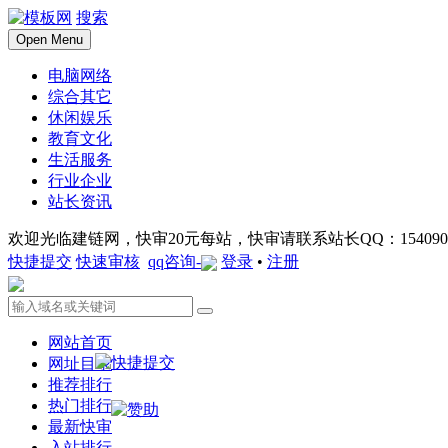
搜索
Open Menu
电脑网络
综合其它
休闲娱乐
教育文化
生活服务
行业企业
站长资讯
欢迎光临建链网，快审20元每站，快审请联系站长QQ：1540901
快捷提交
快速审核
qq咨询-
登录
•
注册
网站首页
网址目录
推荐排行
热门排行
最新快审
入站排行