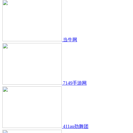
当牛网
7149手游网
411au劲舞团