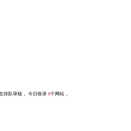
在排队审核， 今日收录
0
个网站，