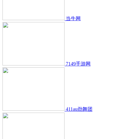
当牛网
7149手游网
411au劲舞团