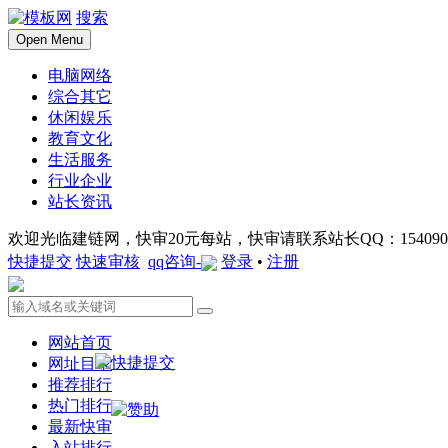
搜索
Open Menu
电脑网络
综合其它
休闲娱乐
教育文化
生活服务
行业企业
站长资讯
欢迎光临建链网，快审20元每站，快审请联系站长QQ：1540901
快捷提交
快速审核
qq咨询-
登录
•
注册
网站首页
网址目录
推荐排行
热门排行
最新快审
入站排行