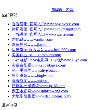
58408手游网
热门网站
香香腐宅_官网入口
www.boylove88.com
拷贝漫画_官网入口
www.copymang8.com
一耽漫画_官网入口
www.yidan2.com/
吉他谱
www.wanjita.com/
嘉鱼热线
www.jiayu.net
贝勒漫画-官方网站
www.beile999.com/
美国作业
usa.liuxuesavior.com/
15yc电影_15yc电影网_15yc影
www.15yc.com
素白白影视
www.subaibaiys.com/
第一手游网
www.diyiyou.com
星空影院
www.htqdw.com
香香腐宅
www.xxfz.cn
归属地一键查询
www.ip168.com
票王电影网
www.qupiaowang.com
大地影院集团
www.dadicinema.com/
最新收录