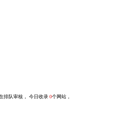
在排队审核， 今日收录
0
个网站，