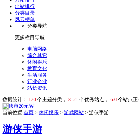
出站排行
分类目录
风云榜单
分类导航
更多栏目导航
电脑网络
综合其它
休闲娱乐
教育文化
生活服务
行业企业
站长资讯
数据统计：
120
个主题分类，
8121
个优秀站点，
631
个站点正
快审20元/站
当前位置
首页
>
休闲娱乐
>
游戏网站
> 游侠手游
游侠手游