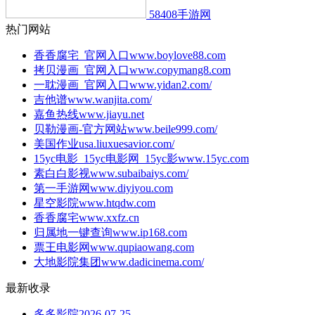
58408手游网
热门网站
香香腐宅_官网入口
www.boylove88.com
拷贝漫画_官网入口
www.copymang8.com
一耽漫画_官网入口
www.yidan2.com/
吉他谱
www.wanjita.com/
嘉鱼热线
www.jiayu.net
贝勒漫画-官方网站
www.beile999.com/
美国作业
usa.liuxuesavior.com/
15yc电影_15yc电影网_15yc影
www.15yc.com
素白白影视
www.subaibaiys.com/
第一手游网
www.diyiyou.com
星空影院
www.htqdw.com
香香腐宅
www.xxfz.cn
归属地一键查询
www.ip168.com
票王电影网
www.qupiaowang.com
大地影院集团
www.dadicinema.com/
最新收录
多多影院
2026-07-25