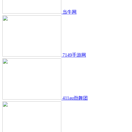
当牛网
7149手游网
411au劲舞团