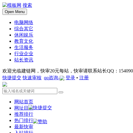
搜索
Open Menu
电脑网络
综合其它
休闲娱乐
教育文化
生活服务
行业企业
站长资讯
欢迎光临建链网，快审20元每站，快审请联系站长QQ：1540901
快捷提交
快速审核
qq咨询-
登录
•
注册
网站首页
网址目录
推荐排行
热门排行
最新快审
入站排行