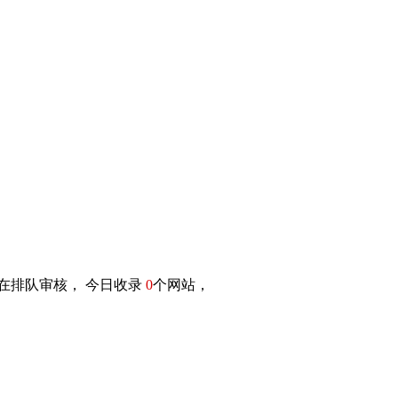
在排队审核， 今日收录
0
个网站，