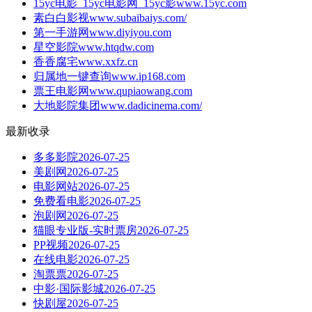
15yc电影_15yc电影网_15yc影
www.15yc.com
素白白影视
www.subaibaiys.com/
第一手游网
www.diyiyou.com
星空影院
www.htqdw.com
香香腐宅
www.xxfz.cn
归属地一键查询
www.ip168.com
票王电影网
www.qupiaowang.com
大地影院集团
www.dadicinema.com/
最新收录
多多影院
2026-07-25
美剧网
2026-07-25
电影网站
2026-07-25
免费看电影
2026-07-25
泡剧网
2026-07-25
猫眼专业版-实时票房
2026-07-25
PP视频
2026-07-25
在线电影
2026-07-25
淘票票
2026-07-25
中影·国际影城
2026-07-25
快剧屋
2026-07-25