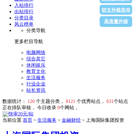
入站排行
软文外链发布
出站排行
分类目录
高质量外链
风云榜单
分类导航
更多栏目导航
电脑网络
综合其它
休闲娱乐
教育文化
生活服务
行业企业
站长资讯
数据统计：
120
个主题分类，
8121
个优秀站点，
631
个站点
正在排队审核， 今日收录
0
个网站，
快审20元/站
当前位置
首页
>
生活服务
>
金融财经
> 上海国际集团投资