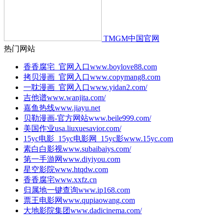
TMGM中国官网
热门网站
香香腐宅_官网入口
www.boylove88.com
拷贝漫画_官网入口
www.copymang8.com
一耽漫画_官网入口
www.yidan2.com/
吉他谱
www.wanjita.com/
嘉鱼热线
www.jiayu.net
贝勒漫画-官方网站
www.beile999.com/
美国作业
usa.liuxuesavior.com/
15yc电影_15yc电影网_15yc影
www.15yc.com
素白白影视
www.subaibaiys.com/
第一手游网
www.diyiyou.com
星空影院
www.htqdw.com
香香腐宅
www.xxfz.cn
归属地一键查询
www.ip168.com
票王电影网
www.qupiaowang.com
大地影院集团
www.dadicinema.com/