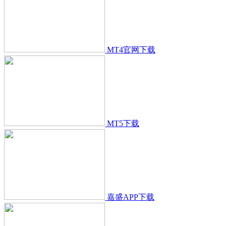
MT4官网下载
MT5下载
嘉盛APP下载