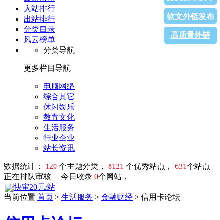
入站排行
软文外链发布
出站排行
分类目录
高质量外链
风云榜单
分类导航
更多栏目导航
电脑网络
综合其它
休闲娱乐
教育文化
生活服务
行业企业
站长资讯
数据统计：
120
个主题分类，
8121
个优秀站点，
631
个站点
正在排队审核， 今日收录
0
个网站，
快审20元/站
当前位置
首页
>
生活服务
>
金融财经
> 信用卡论坛