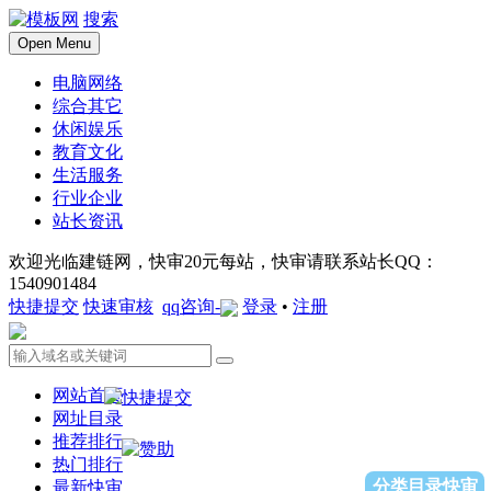
搜索
Open Menu
电脑网络
综合其它
休闲娱乐
教育文化
生活服务
行业企业
站长资讯
欢迎光临建链网，快审20元每站，快审请联系站长QQ：
1540901484
快捷提交
快速审核
qq咨询-
登录
•
注册
网站首页
网址目录
推荐排行
热门排行
分类目录快审
最新快审