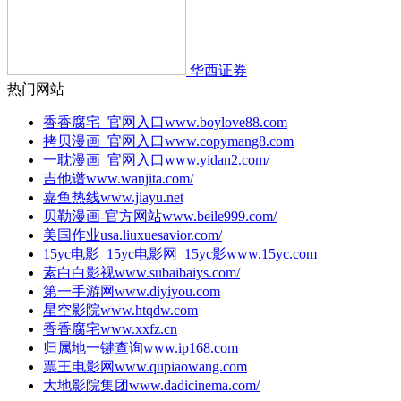
华西证券
热门网站
香香腐宅_官网入口
www.boylove88.com
拷贝漫画_官网入口
www.copymang8.com
一耽漫画_官网入口
www.yidan2.com/
吉他谱
www.wanjita.com/
嘉鱼热线
www.jiayu.net
贝勒漫画-官方网站
www.beile999.com/
美国作业
usa.liuxuesavior.com/
15yc电影_15yc电影网_15yc影
www.15yc.com
素白白影视
www.subaibaiys.com/
第一手游网
www.diyiyou.com
星空影院
www.htqdw.com
香香腐宅
www.xxfz.cn
归属地一键查询
www.ip168.com
票王电影网
www.qupiaowang.com
大地影院集团
www.dadicinema.com/