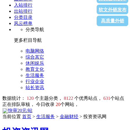
入站排行
软文外链发布
出站排行
分类目录
高质量外链
风云榜单
分类导航
更多栏目导航
电脑网络
综合其它
休闲娱乐
教育文化
生活服务
行业企业
站长资讯
数据统计：
120
个主题分类，
8122
个优秀站点，
631
个站点
正在排队审核， 今日收录
20
个网站，
快审20元/站
当前位置
首页
>
生活服务
>
金融财经
> 投资资讯网