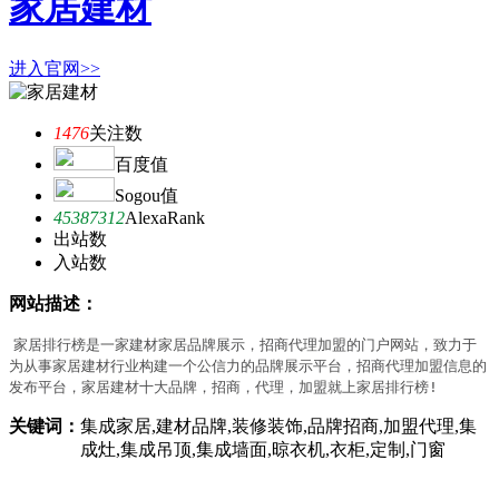
家居建材
进入官网>>
1476
关注数
百度值
Sogou值
45387312
AlexaRank
出站数
入站数
网站描述：
家居排行榜是一家建材家居品牌展示，招商代理加盟的门户网站，致力于
为从事家居建材行业构建一个公信力的品牌展示平台，招商代理加盟信息的
发布平台，家居建材十大品牌，招商，代理，加盟就上家居排行榜!
关键词：
集成家居,建材品牌,装修装饰,品牌招商,加盟代理,集
成灶,集成吊顶,集成墙面,晾衣机,衣柜,定制,门窗