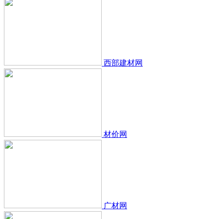
西部建材网
材价网
广材网