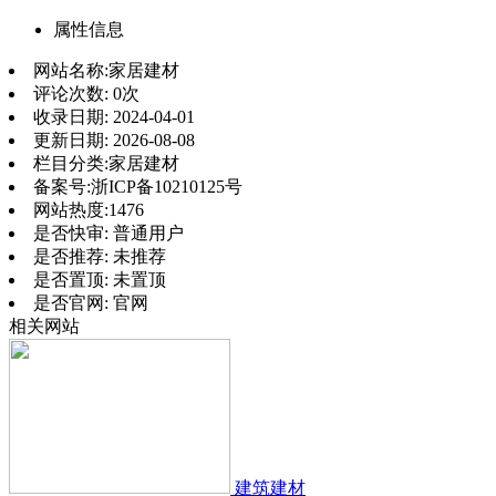
属性信息
网站名称:
家居建材
评论次数:
0次
收录日期:
2024-04-01
更新日期:
2026-08-08
栏目分类:
家居建材
备案号:
浙ICP备10210125号
网站热度:
1476
是否快审:
普通用户
是否推荐:
未推荐
是否置顶:
未置顶
是否官网:
官网
相关网站
建筑建材