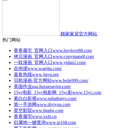
顾家家居官方网站
热门网站
香香腐宅_官网入口
www.boylove88.com
拷贝漫画_官网入口
www.copymang8.com
一耽漫画_官网入口
www.yidan2.com/
吉他谱
www.wanjita.com/
嘉鱼热线
www.jiayu.net
贝勒漫画-官方网站
www.beile999.com/
美国作业
usa.liuxuesavior.com/
15yc电影_15yc电影网_15yc影
www.15yc.com
素白白影视
www.subaibaiys.com/
第一手游网
www.diyiyou.com
星空影院
www.htqdw.com
香香腐宅
www.xxfz.cn
归属地一键查询
www.ip168.com