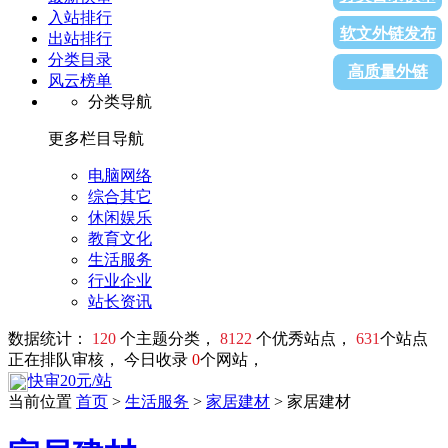
入站排行
软文外链发布
出站排行
分类目录
高质量外链
风云榜单
分类导航
更多栏目导航
电脑网络
综合其它
休闲娱乐
教育文化
生活服务
行业企业
站长资讯
数据统计：
120
个主题分类，
8122
个优秀站点，
631
个站点
正在排队审核， 今日收录
0
个网站，
快审20元/站
当前位置
首页
>
生活服务
>
家居建材
> 家居建材