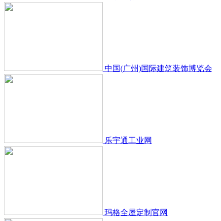
中国(广州)国际建筑装饰博览会
乐宇通工业网
玛格全屋定制官网