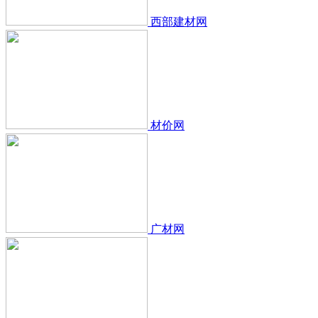
西部建材网
材价网
广材网