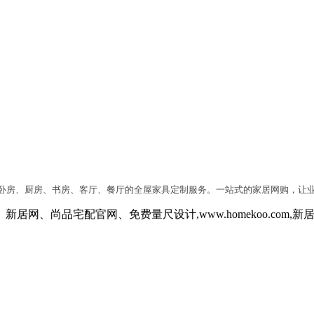
供卧房、厨房、书房、客厅、餐厅的全屋家具定制服务。一站式的家居网购，让
、尚品宅配官网、免费量尺设计,www.homekoo.com,新