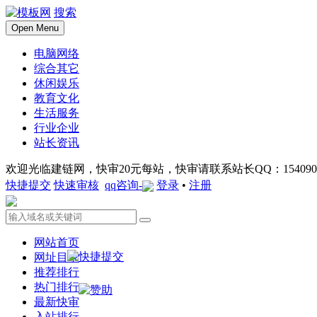
搜索
Open Menu
电脑网络
综合其它
休闲娱乐
教育文化
生活服务
行业企业
站长资讯
欢迎光临建链网，快审20元每站，快审请联系站长QQ：1540901
快捷提交
快速审核
qq咨询-
登录
•
注册
网站首页
网址目录
推荐排行
热门排行
最新快审
入站排行