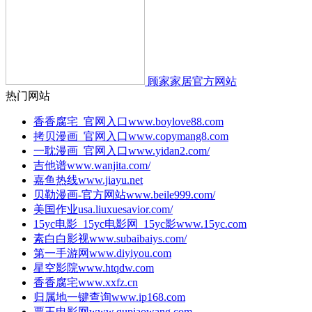
顾家家居官方网站
热门网站
香香腐宅_官网入口
www.boylove88.com
拷贝漫画_官网入口
www.copymang8.com
一耽漫画_官网入口
www.yidan2.com/
吉他谱
www.wanjita.com/
嘉鱼热线
www.jiayu.net
贝勒漫画-官方网站
www.beile999.com/
美国作业
usa.liuxuesavior.com/
15yc电影_15yc电影网_15yc影
www.15yc.com
素白白影视
www.subaibaiys.com/
第一手游网
www.diyiyou.com
星空影院
www.htqdw.com
香香腐宅
www.xxfz.cn
归属地一键查询
www.ip168.com
票王电影网
www.qupiaowang.com