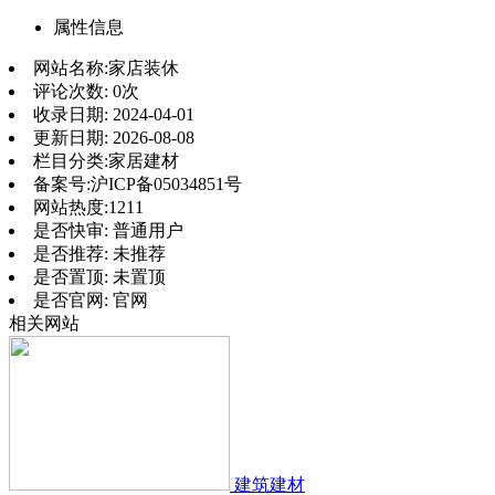
属性信息
网站名称:
家店装休
评论次数:
0次
收录日期:
2024-04-01
更新日期:
2026-08-08
栏目分类:
家居建材
备案号:
沪ICP备05034851号
网站热度:
1211
是否快审:
普通用户
是否推荐:
未推荐
是否置顶:
未置顶
是否官网:
官网
相关网站
建筑建材