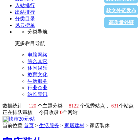
入站排行
软文外链发布
出站排行
分类目录
高质量外链
风云榜单
分类导航
更多栏目导航
电脑网络
综合其它
休闲娱乐
教育文化
生活服务
行业企业
站长资讯
数据统计：
120
个主题分类，
8122
个优秀站点，
631
个站点
正在排队审核， 今日收录
0
个网站，
快审20元/站
当前位置
首页
>
生活服务
>
家居建材
> 家店装休