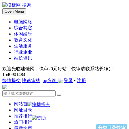
搜索
Open Menu
电脑网络
综合其它
休闲娱乐
教育文化
生活服务
行业企业
站长资讯
欢迎光临建链网，快审20元每站，快审请联系站长QQ：
1540901484
快捷提交
快速审核
qq咨询-
登录
•
注册
网站首页
网址目录
推荐排行
热门排行
分类目录快审
最新快审