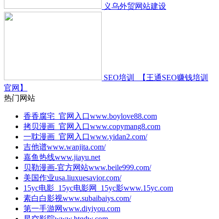
义乌外贸网站建设
SEO培训_【王通SEO赚钱培训
官网】
热门网站
香香腐宅_官网入口
www.boylove88.com
拷贝漫画_官网入口
www.copymang8.com
一耽漫画_官网入口
www.yidan2.com/
吉他谱
www.wanjita.com/
嘉鱼热线
www.jiayu.net
贝勒漫画-官方网站
www.beile999.com/
美国作业
usa.liuxuesavior.com/
15yc电影_15yc电影网_15yc影
www.15yc.com
素白白影视
www.subaibaiys.com/
第一手游网
www.diyiyou.com
星空影院
www.htqdw.com