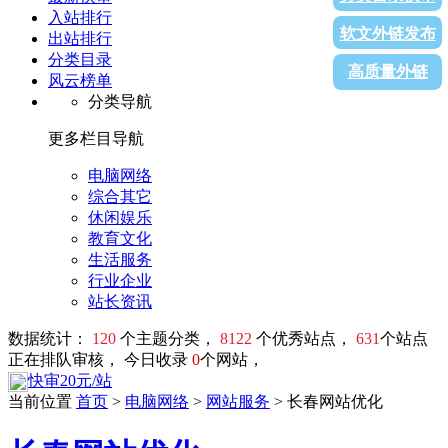
入站排行
软文外链发布
出站排行
分类目录
高质量外链
风云榜单
分类导航
更多栏目导航
电脑网络
综合其它
休闲娱乐
教育文化
生活服务
行业企业
站长资讯
数据统计：
120
个主题分类，
8122
个优秀站点，
631
个站点
正在排队审核， 今日收录
0
个网站，
快审20元/站
当前位置
首页
>
电脑网络
>
网站服务
> 长春网站优化