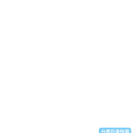
分类目录快审