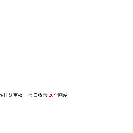
在排队审核， 今日收录
20
个网站，