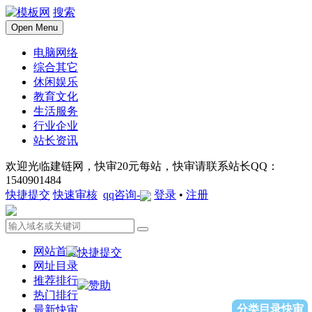
搜索
Open Menu
电脑网络
综合其它
休闲娱乐
教育文化
生活服务
行业企业
站长资讯
欢迎光临建链网，快审20元每站，快审请联系站长QQ：
1540901484
快捷提交
快速审核
qq咨询-
登录
•
注册
网站首页
网址目录
推荐排行
热门排行
分类目录快审
最新快审