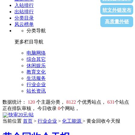
入站排行
软文外链发布
出站排行
分类目录
高质量外链
风云榜单
分类导航
更多栏目导航
电脑网络
综合其它
休闲娱乐
教育文化
生活服务
行业企业
站长资讯
数据统计：
120
个主题分类，
8122
个优秀站点，
631
个站点
正在排队审核， 今日收录
0
个网站，
快审20元/站
当前位置
首页
>
行业企业
>
化工能源
> 黄金回收今天报