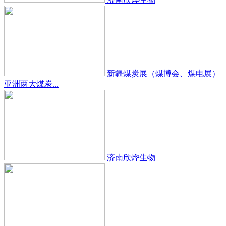
新疆煤炭展（煤博会、煤电展）
亚洲两大煤炭...
济南欣烨生物