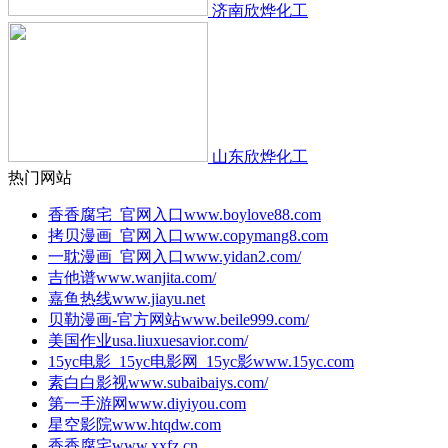
济南欣烨化工
山东欣烨化工
热门网站
香香腐宅_官网入口
www.boylove88.com
拷贝漫画_官网入口
www.copymang8.com
一耽漫画_官网入口
www.yidan2.com/
吉他谱
www.wanjita.com/
嘉鱼热线
www.jiayu.net
贝勒漫画-官方网站
www.beile999.com/
美国作业
usa.liuxuesavior.com/
15yc电影_15yc电影网_15yc影
www.15yc.com
素白白影视
www.subaibaiys.com/
第一手游网
www.diyiyou.com
星空影院
www.htqdw.com
香香腐宅
www.xxfz.cn