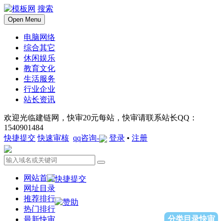
搜索
Open Menu
电脑网络
综合其它
休闲娱乐
教育文化
生活服务
行业企业
站长资讯
欢迎光临建链网，快审20元每站，快审请联系站长QQ：
1540901484
快捷提交
快速审核
qq咨询-
登录
•
注册
网站首页
网址目录
推荐排行
热门排行
分类目录快审
最新快审