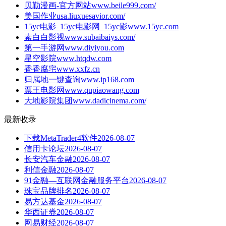
贝勒漫画-官方网站
www.beile999.com/
美国作业
usa.liuxuesavior.com/
15yc电影_15yc电影网_15yc影
www.15yc.com
素白白影视
www.subaibaiys.com/
第一手游网
www.diyiyou.com
星空影院
www.htqdw.com
香香腐宅
www.xxfz.cn
归属地一键查询
www.ip168.com
票王电影网
www.qupiaowang.com
大地影院集团
www.dadicinema.com/
最新收录
下载MetaTrader4软件
2026-08-07
信用卡论坛
2026-08-07
长安汽车金融
2026-08-07
利信金融
2026-08-07
91金融—互联网金融服务平台
2026-08-07
珠宝品牌排名
2026-08-07
易方达基金
2026-08-07
华西证券
2026-08-07
网易财经
2026-08-07