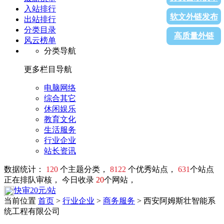
入站排行
软文外链发布
出站排行
分类目录
高质量外链
风云榜单
分类导航
更多栏目导航
电脑网络
综合其它
休闲娱乐
教育文化
生活服务
行业企业
站长资讯
数据统计：
120
个主题分类，
8122
个优秀站点，
631
个站点
正在排队审核， 今日收录
20
个网站，
快审20元/站
当前位置
首页
>
行业企业
>
商务服务
> 西安阿姆斯壮智能系
统工程有限公司