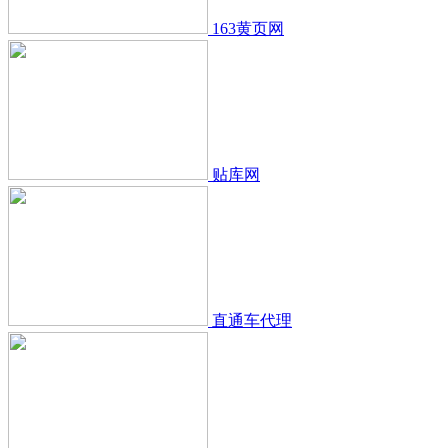
163黄页网
贴库网
直通车代理