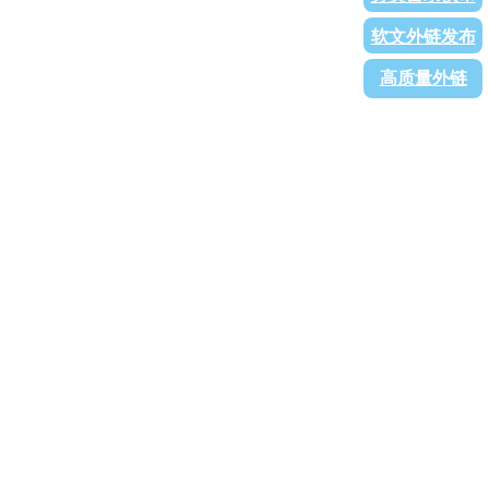
软文外链发布
高质量外链