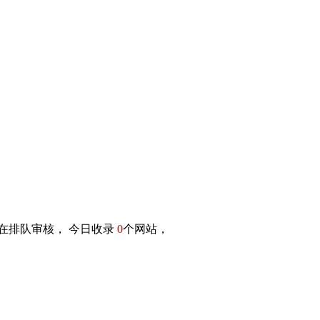
在排队审核， 今日收录
0
个网站，