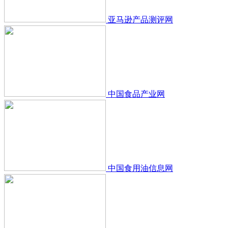
亚马逊产品测评网
中国食品产业网
中国食用油信息网