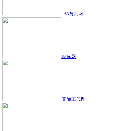
163黄页网
贴库网
直通车代理