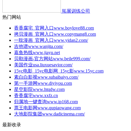
拓展训练公司
热门网站
香香腐宅_官网入口
www.boylove88.com
拷贝漫画_官网入口
www.copymang8.com
一耽漫画_官网入口
www.yidan2.com/
吉他谱
www.wanjita.com/
嘉鱼热线
www.jiayu.net
贝勒漫画-官方网站
www.beile999.com/
美国作业
usa.liuxuesavior.com/
15yc电影_15yc电影网_15yc影
www.15yc.com
素白白影视
www.subaibaiys.com/
第一手游网
www.diyiyou.com
星空影院
www.htqdw.com
香香腐宅
www.xxfz.cn
归属地一键查询
www.ip168.com
票王电影网
www.qupiaowang.com
大地影院集团
www.dadicinema.com/
最新收录