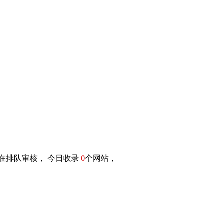
在排队审核， 今日收录
0
个网站，