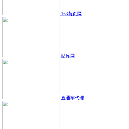
163黄页网
贴库网
直通车代理