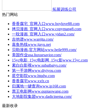
拓展训练公司
热门网站
香香腐宅_官网入口
www.boylove88.com
拷贝漫画_官网入口
www.copymang8.com
一耽漫画_官网入口
www.yidan2.com/
吉他谱
www.wanjita.com/
嘉鱼热线
www.jiayu.net
贝勒漫画-官方网站
www.beile999.com/
美国作业
usa.liuxuesavior.com/
15yc电影_15yc电影网_15yc影
www.15yc.com
素白白影视
www.subaibaiys.com/
第一手游网
www.diyiyou.com
星空影院
www.htqdw.com
香香腐宅
www.xxfz.cn
归属地一键查询
www.ip168.com
票王电影网
www.qupiaowang.com
大地影院集团
www.dadicinema.com/
最新收录