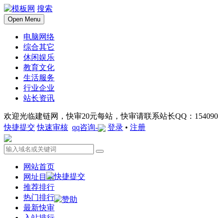
搜索
Open Menu
电脑网络
综合其它
休闲娱乐
教育文化
生活服务
行业企业
站长资讯
欢迎光临建链网，快审20元每站，快审请联系站长QQ：1540901
快捷提交
快速审核
qq咨询-
登录
•
注册
网站首页
网址目录
推荐排行
热门排行
最新快审
入站排行