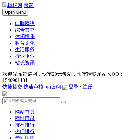
搜索
Open Menu
电脑网络
综合其它
休闲娱乐
教育文化
生活服务
行业企业
站长资讯
欢迎光临建链网，快审20元每站，快审请联系站长QQ：
1540901484
快捷提交
快速审核
qq咨询-
登录
•
注册
网站首页
网址目录
推荐排行
热门排行
最新快审