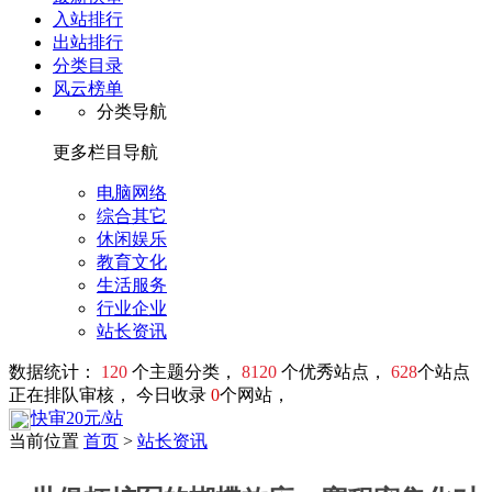
入站排行
出站排行
分类目录
风云榜单
分类导航
更多栏目导航
电脑网络
综合其它
休闲娱乐
教育文化
生活服务
行业企业
站长资讯
数据统计：
120
个主题分类，
8120
个优秀站点，
628
个站点
正在排队审核， 今日收录
0
个网站，
快审20元/站
当前位置
首页
>
站长资讯