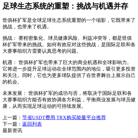
足球生态系统的重塑：挑战与机遇并存
世俱杯扩军是全球足球生态系统重塑的一个缩影，它既带来了
挑战，也带来了机遇。
挑战： 赛程密集化、球员健康风险、利益冲突等，都是世俱
杯扩军带来的挑战。如何有效应对这些挑战，是国际足联和各
大赛事组织方需要认真思考的问题。
机遇： 世俱杯扩军也带来了巨大的商业机遇和全球影响力。
它将进一步提升足球运动在全球范围内的地位，吸引更多投资
和关注。同时，它也为更多球队提供了在世界舞台上展示自己
的机会。
未来发展： 世俱杯扩军的成功与否，将取决于国际足联和各
大赛事组织方能否有效协调各方利益，平衡商业发展与球员健
康，从而实现足球运动的可持续发展。
上一篇：
节省USDT费用,TRX购买能量平台推荐
下一篇：
返回列表
最新资讯