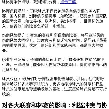
球比赛争议点球，裁判判罚分析，
点击了解
。
比赛负荷增加： 顶级球员不仅要参加各自俱乐部的国内联
赛、国内杯赛、洲际俱乐部赛事（如欧冠），还要参加国家队
的国际比赛（如世界杯、欧洲杯、美洲杯等）。世俱杯的加
入，使得他们的比赛负荷进一步增加。
伤病风险提升： 密集的赛程和高强度的比赛，将导致球员的
伤病风险大幅提升。过度疲劳和缺乏恢复时间，是导致球员受
伤的重要原因。这对于俱乐部和国家队来说，都是巨大的损
失。
职业生涯缩短： 长期的高负荷比赛，可能会缩短球员的职业
生涯。一些球员可能会因为伤病或体能原因，提前结束自己的
足球生涯。
球员权益： 球员们对于赛程密集化普遍表示担忧，他们呼吁
国际足联和各大赛事组织方，更多地考虑球员的健康和权益。
球员的健康是足球运动发展的基础，过度压榨球员将是不可持
续的。
对各大联赛和杯赛的影响：利益冲突与协