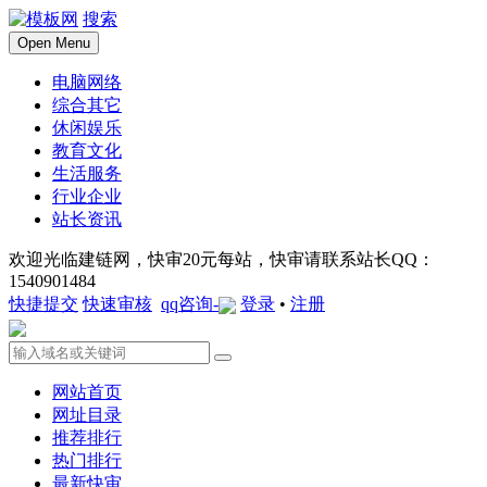
搜索
Open Menu
电脑网络
综合其它
休闲娱乐
教育文化
生活服务
行业企业
站长资讯
欢迎光临建链网，快审20元每站，快审请联系站长QQ：
1540901484
快捷提交
快速审核
qq咨询-
登录
•
注册
网站首页
网址目录
推荐排行
热门排行
最新快审