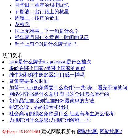
阿华田：童年的甜蜜回忆
补胎液：出行路上的救星
周穆王：传奇的帝王
灰椋鸟
世上无难事，下一句是什么？
经年累月是什么意思：时间的见证
鞋子上有个N是什么牌子的？
热门资讯
uspa是什么牌子u.s.poloassn是什么档次
多哈在哪个国家?是哪个国家的首都
纯牛奶和鲜牛奶的区别,口感一样吗
蒸鱼需要多长时间
加盟一点点奶茶需要什么条件?一共6条，看完不懂就问
网络词背书是什么意思,背书这个词怎么流行的
如何品红酒,鉴别红酒好坏最简单的方法
蚂怎么读，蚂的读音和组词
社会高考的报名条件是什么,社会高考生怎么报考
力挽狂澜什么意思(力挽狂澜解释一下)
|建链网版权所有 |
网站地图
|
网站地图2
站长qq：1540901484