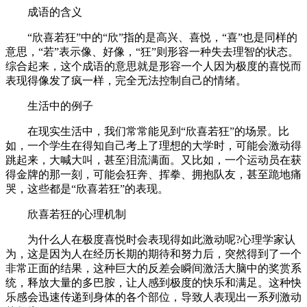
成语的含义
“欣喜若狂”中的“欣”指的是高兴、喜悦，“喜”也是同样的
意思，“若”表示像、好像，“狂”则形容一种失去理智的状态。
综合起来，这个成语的意思就是形容一个人因为极度的喜悦而
表现得像发了疯一样，完全无法控制自己的情绪。
生活中的例子
在现实生活中，我们常常能见到“欣喜若狂”的场景。比
如，一个学生在得知自己考上了理想的大学时，可能会激动得
跳起来，大喊大叫，甚至泪流满面。又比如，一个运动员在获
得金牌的那一刻，可能会狂奔、挥拳、拥抱队友，甚至跪地痛
哭，这些都是“欣喜若狂”的表现。
欣喜若狂的心理机制
为什么人在极度喜悦时会表现得如此激动呢?心理学家认
为，这是因为人在经历长期的期待和努力后，突然得到了一个
非常正面的结果，这种巨大的反差会瞬间激活大脑中的奖赏系
统，释放大量的多巴胺，让人感到极度的快乐和满足。这种快
乐感会迅速传递到身体的各个部位，导致人表现出一系列激动