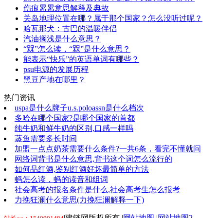
伤痕累累意思解释及典故
关岛地理位置在哪？属于那个国家？怎么没听过呢？
哈瓦那犬：古巴的温暖伴侣
汽油搁浅是什么意思？
“槑”怎么读，“槑”是什么意思？
能表示“快乐”的英语单词有哪些？
psu电源的发展历程
黑豆产地在哪里？
热门资讯
uspa是什么牌子u.s.poloassn是什么档次
多哈在哪个国家?是哪个国家的首都
纯牛奶和鲜牛奶的区别,口感一样吗
蒸鱼需要多长时间
加盟一点点奶茶需要什么条件?一共6条，看完不懂就问
网络词背书是什么意思,背书这个词怎么流行的
如何品红酒,鉴别红酒好坏最简单的方法
蚂怎么读，蚂的读音和组词
社会高考的报名条件是什么,社会高考生怎么报考
力挽狂澜什么意思(力挽狂澜解释一下)
|建链网版权所有 |
网站地图
|
网站地图2