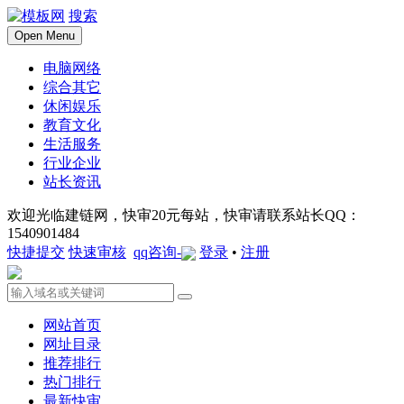
搜索
Open Menu
电脑网络
综合其它
休闲娱乐
教育文化
生活服务
行业企业
站长资讯
欢迎光临建链网，快审20元每站，快审请联系站长QQ：
1540901484
快捷提交
快速审核
qq咨询-
登录
•
注册
网站首页
网址目录
推荐排行
热门排行
最新快审