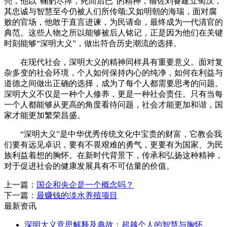
亮，他以“鞠躬尽瘁，死而后已”的精神，辅佐刘备建立蜀汉，
其忠诚与智慧至今仍被人们所传颂;又如明朝的海瑞，面对腐
败的官场，他敢于直言进谏，为民请命，最终成为一代清官的
典范。这些人物之所以能够被后人铭记，正是因为他们在关键
时刻能够“深明大义”，做出符合历史潮流的选择。
在现代社会，深明大义的精神同样具有重要意义。面对复
杂多变的社会环境，个人如何保持内心的纯净，如何在利益与
道德之间做出正确的选择，成为了每个人都需要思考的问题。
深明大义不仅是一种个人修养，更是一种社会责任。只有当每
一个人都能够从更高的角度看待问题，社会才能更加和谐，国
家才能更加繁荣昌盛。
“深明大义”是中华优秀传统文化中宝贵的财富，它教会我
们要有远见卓识，要有不畏艰难的勇气，更要有为国家、为民
族利益着想的胸怀。在新时代背景下，传承和弘扬这种精神，
对于促进社会的健康发展具有不可估量的价值。
上一篇：
国企和央企是一个概念吗？
下一篇：
最赚钱的淡水养殖项目
最新资讯
深明大义意思解释及典故：超越个人的智慧与胸怀