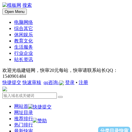
搜索
Open Menu
电脑网络
综合其它
休闲娱乐
教育文化
生活服务
行业企业
站长资讯
欢迎光临建链网，快审20元每站，快审请联系站长QQ：
1540901484
快捷提交
快速审核
qq咨询-
登录
•
注册
网站首页
网址目录
推荐排行
热门排行
分类目录快审
最新快审