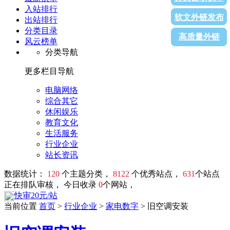
入站排行
软文外链发布
出站排行
分类目录
高质量外链
风云榜单
分类导航
更多栏目导航
电脑网络
综合其它
休闲娱乐
教育文化
生活服务
行业企业
站长资讯
数据统计：
120
个主题分类，
8122
个优秀站点，
631
个站点
正在排队审核， 今日收录
0
个网站，
快审20元/站
当前位置
首页
>
行业企业
>
家电数字
> 旧空调安装