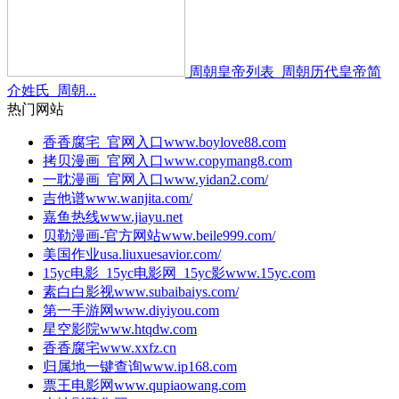
周朝皇帝列表_周朝历代皇帝简
介姓氏_周朝...
热门网站
香香腐宅_官网入口
www.boylove88.com
拷贝漫画_官网入口
www.copymang8.com
一耽漫画_官网入口
www.yidan2.com/
吉他谱
www.wanjita.com/
嘉鱼热线
www.jiayu.net
贝勒漫画-官方网站
www.beile999.com/
美国作业
usa.liuxuesavior.com/
15yc电影_15yc电影网_15yc影
www.15yc.com
素白白影视
www.subaibaiys.com/
第一手游网
www.diyiyou.com
星空影院
www.htqdw.com
香香腐宅
www.xxfz.cn
归属地一键查询
www.ip168.com
票王电影网
www.qupiaowang.com