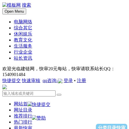
搜索
Open Menu
电脑网络
综合其它
休闲娱乐
教育文化
生活服务
行业企业
站长资讯
欢迎光临建链网，快审20元每站，快审请联系站长QQ：
1540901484
快捷提交
快速审核
qq咨询-
登录
•
注册
网站首页
网址目录
推荐排行
热门排行
分类目录快审
最新快审