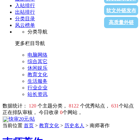
入站排行
软文外链发布
出站排行
分类目录
高质量外链
风云榜单
分类导航
更多栏目导航
电脑网络
综合其它
休闲娱乐
教育文化
生活服务
行业企业
站长资讯
数据统计：
120
个主题分类，
8122
个优秀站点，
631
个站点
正在排队审核， 今日收录
0
个网站，
快审20元/站
当前位置
首页
>
教育文化
>
历史名人
> 南师著作